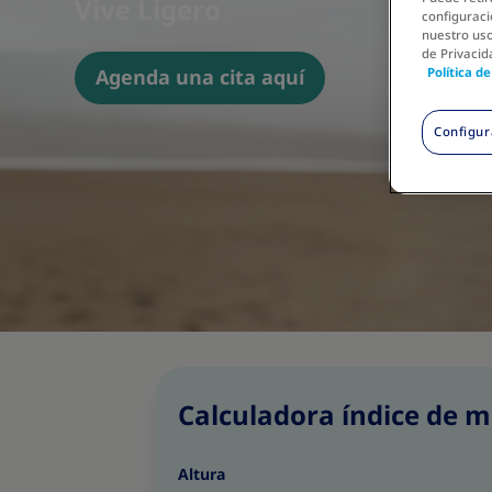
Vive Ligero
configuraci
nuestro uso
de Privacid
Política d
Agenda una cita aquí
Configur
Calculadora índice de m
Altura