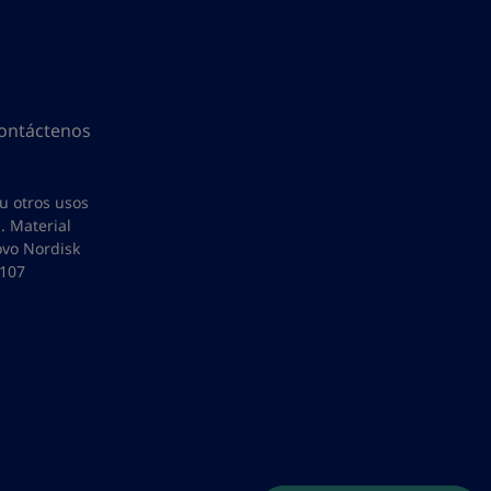
ontáctenos
 u otros usos
. Material
ovo Nordisk
0107