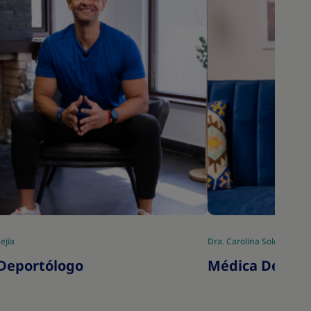
ejía
Dra. Carolina Solórzano
Deportólogo
Médica Derma