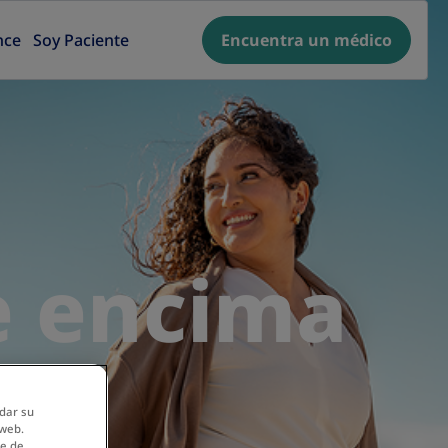
nce
Soy Paciente
Encuentra un médico
e encima
rdar su
 web.
ce de