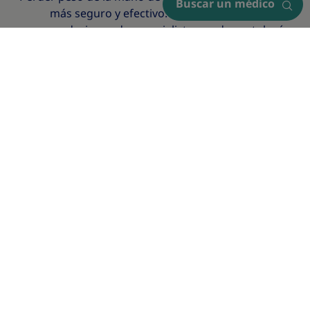
Buscar un médico
más seguro y efectivo. Aquí encontrarás
recomendaciones de especialistas en dermatología,
endocrinología, nutrición, cardiología, medicina del
deporte y salud sexual para acompañarte en tu
®
tratamiento con GLP-1 de Novo Nordisk
para
Diabetes y Obesidad.
*
Este material se hace con un fin educativo y su contenido no reemplaza
un criterio médico.