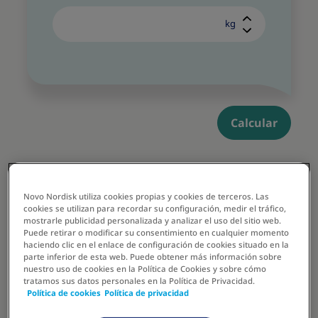
kg
Calcular
Novo Nordisk utiliza cookies propias y cookies de terceros. Las
cookies se utilizan para recordar su configuración, medir el tráfico,
mostrarle publicidad personalizada y analizar el uso del sitio web.
El exceso de peso
Puede retirar o modificar su consentimiento en cualquier momento
haciendo clic en el enlace de configuración de cookies situado en la
impacta la salud
parte inferior de esta web. Puede obtener más información sobre
nuestro uso de cookies en la Política de Cookies y sobre cómo
femenina.
tratamos sus datos personales en la Política de Privacidad.
Política de cookies
Política de privacidad