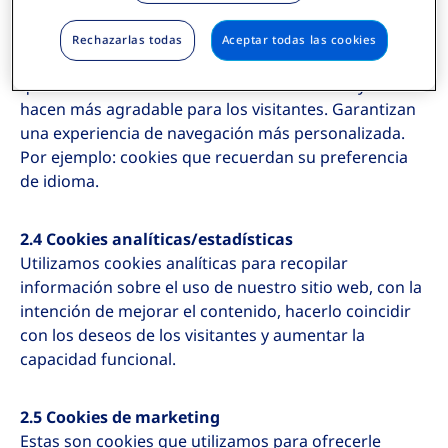
2.3 Cookies funcionales/cookies de preferencia
Rechazarlas todas
Aceptar todas las cookies
Las cookies funcionales/de preferencia son cookies
que facilitan el funcionamiento del sitio web y lo
hacen más agradable para los visitantes. Garantizan
una experiencia de navegación más personalizada.
Por ejemplo: cookies que recuerdan su preferencia
de idioma.
2.4 Cookies analíticas/estadísticas
Utilizamos cookies analíticas para recopilar
información sobre el uso de nuestro sitio web, con la
intención de mejorar el contenido, hacerlo coincidir
con los deseos de los visitantes y aumentar la
capacidad funcional.
2.5 Cookies de marketing
Estas son cookies que utilizamos para ofrecerle