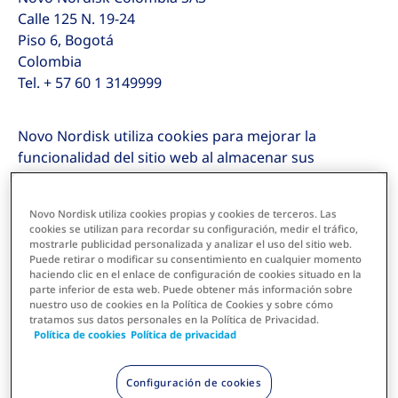
Calle 125 N. 19-24
Piso 6, Bogotá
Colombia
Tel. + 57 60 1 3149999
Novo Nordisk utiliza cookies para mejorar la
funcionalidad del sitio web al almacenar sus
preferencias. En novocare.com.co, Novo Nordisk
utiliza las cookies necesarias, cookies funcionales/de
Novo Nordisk utiliza cookies propias y cookies de terceros. Las
preferencia, cookies estadísticas y cookies de
cookies se utilizan para recordar su configuración, medir el tráfico,
marketing.
mostrarle publicidad personalizada y analizar el uso del sitio web.
Puede retirar o modificar su consentimiento en cualquier momento
haciendo clic en el enlace de configuración de cookies situado en la
parte inferior de esta web. Puede obtener más información sobre
2.2 Cookies necesarias
nuestro uso de cookies en la Política de Cookies y sobre cómo
Estas cookies son esenciales para visitar el sitio y
tratamos sus datos personales en la Política de Privacidad.
utilizar ciertas partes. Si rechaza estas cookies,
Política de cookies
Política de privacidad
ciertas funciones del sitio web no funcionarán
correctamente.
Configuración de cookies