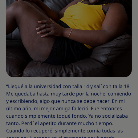
“Llegué a la universidad con talla 14 y salí con talla 18.
Me quedaba hasta muy tarde por la noche, comiendo
y escribiendo, algo que nunca se debe hacer. En mi
último año, mi mejor amiga falleció. Fue entonces
cuando simplemente toqué fondo. Ya no socializaba
tanto. Perdí el apetito durante mucho tiempo.
Cuando lo recuperé, simplemente comía todas las