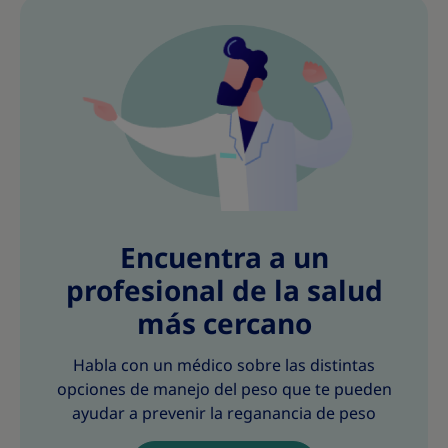
h
h
h
h
h
h
h
i
i
i
i
i
i
i
s
s
s
s
s
s
s
Encuentra a un
profesional de la salud
más cercano
Habla con un médico sobre las distintas
opciones de manejo del peso que te pueden
ayudar a prevenir la reganancia de peso