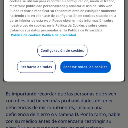
novedoso cuando se trata de métodos de control del
cookies se utilizan para recordar su configuración, medir el tráfico,
mostrarle publicidad personalizada y analizar el uso del sitio web.
peso, y el ayuno intermitente es uno que ha
Puede retirar o modificar su consentimiento en cualquier momento
aumentado su popularidad lentamente en los últimos
haciendo clic en el enlace de configuración de cookies situado en la
1
parte inferior de esta web. Puede obtener más información sobre
años, en particular el atractivo método 5:2.
Para
nuestro uso de cookies en la Política de Cookies y sobre cómo
aquellos que han probado varios enfoques de control
tratamos sus datos personales en la Política de Privacidad.
del peso, puede ser difícil navegar por toda la
Política de cookies
Política de privacidad
información e intentar comprender qué funciona
mejor para usted. Las preguntas frecuentes a
Configuración de cookies
continuación se basan en la ciencia (aunque la ciencia
es limitada hasta ahora), para que pueda
Rechazarlas todas
Aceptar todas las cookies
comprender mejor los beneficios y las limitaciones
del ayuno intermitente.
Es importante recordar que las personas que viven
con obesidad tienen más probabilidades de tener
deficiencias de micronutrientes, incluida una
deficiencia de hierro o vitamina D. Por lo tanto, hable
con su médico antes de comenzar a restringir su
3