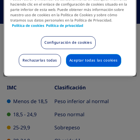
haciendo clic en el enlace de configuración de cookies situado en la
parte inferior de esta web. Puede obtener más información sobre
nuestro uso de cookies en la Política de Cookies y sobre cómo
tratamos sus datos personales en la Política de Privacidad.
Política de cookies
Política de privacidad
Tu resultado:
Configuración de cookies
Rechazarlas todas
Aceptar todas las cookies
IMC
Clasificación
BMI
Classification
Menos de 18,5
Peso inferior al normal
Table
18,5 - 24,9
Peso normal
25-29,9
Sobrepeso