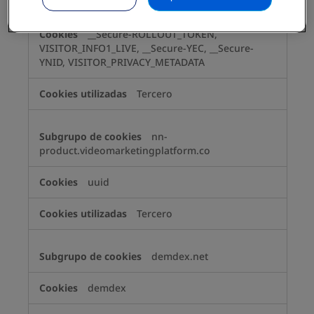
youtube.com
__Secure-ROLLOUT_TOKEN,
VISITOR_INFO1_LIVE, __Secure-YEC, __Secure-
YNID, VISITOR_PRIVACY_METADATA
Tercero
nn-
product.videomarketingplatform.co
uuid
Tercero
demdex.net
demdex