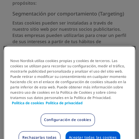
propósitos:
Segmentación por comportamiento (Targeting)
Estas cookies pueden ser instaladas a través de
nuestro sitio web por nuestros socios publicitarios.
Estas empresas pueden utilizarlas para crear un perfil
de sus intereses a partir de tus hábitos de
navegación (por ejemplo, páginas visitadas) y
mostrarle publicidad pertinente en otros sitios web.
No almacenan información personal directa, sino que
Novo Nordisk utiliza cookies propias y cookies de terceros. Las
se basan en identificar de manera exclusiva su
cookies se utilizan para recordar su configuración, medir el tráfico,
mostrarle publicidad personalizada y analizar el uso del sitio web.
navegador y su dispositivo de Internet. Si no permite
Puede retirar o modificar su consentimiento en cualquier momento
estas cookies, recibirá menos publicidad dirigida.
haciendo clic en el enlace de configuración de cookies situado en la
parte inferior de esta web. Puede obtener más información sobre
Segmentación
nuestro uso de cookies en la Política de Cookies y sobre cómo
novocare.com.co
por
tratamos sus datos personales en la Política de Privacidad.
Política de cookies
Política de privacidad
comportamiento
_fbp
(Targeting)
Configuración de cookies
Propia
Rechazarlas todas
Aceptar todas las cookies