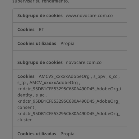
supervisar su rendimiento.
Analíticas
www.novocare.com.co
RT
Propia
novocare.com.co
AMCVS_xxxxxAdobeOrg
,
s_ppv
,
s_cc
,
s_tp
,
AMCV_xxxxxAdobeOrg
,
kndctr_95DB1CFE53295C680A490D45_AdobeOrg_i
dentity
,
s_ac
,
kndctr_95DB1CFE53295C680A490D45_AdobeOrg_
consent
,
kndctr_95DB1CFE53295C680A490D45_AdobeOrg_
cluster
Propia