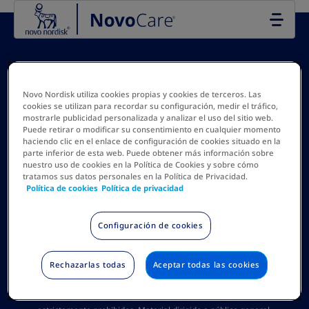
Go to the page content
Novo Nordisk utiliza cookies propias y cookies de terceros. Las
cookies se utilizan para recordar su configuración, medir el tráfico,
mostrarle publicidad personalizada y analizar el uso del sitio web.
Puede retirar o modificar su consentimiento en cualquier momento
haciendo clic en el enlace de configuración de cookies situado en la
parte inferior de esta web. Puede obtener más información sobre
nuestro uso de cookies en la Política de Cookies y sobre cómo
tratamos sus datos personales en la Política de Privacidad.
Política de Privacidad y Exención Legal
Política de cookies
Política de privacidad
Acerca de Novo Nordisk
Configuración de cookies
Contáctenos
Rechazarlas todas
Aceptar todas las cookies
Esta información va dirigida exclusivamente a su
destinatario. Su distribución u otros usos se encuentran