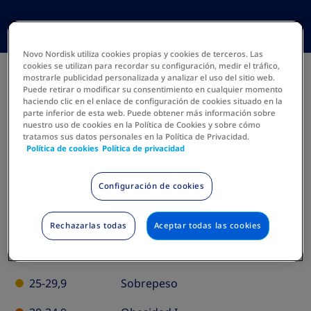
Novo Nordisk utiliza cookies propias y cookies de terceros. Las
Tu resultado:
cookies se utilizan para recordar su configuración, medir el tráfico,
mostrarle publicidad personalizada y analizar el uso del sitio web.
Puede retirar o modificar su consentimiento en cualquier momento
haciendo clic en el enlace de configuración de cookies situado en la
parte inferior de esta web. Puede obtener más información sobre
nuestro uso de cookies en la Política de Cookies y sobre cómo
tratamos sus datos personales en la Política de Privacidad.
Política de cookies
Política de privacidad
Configuración de cookies
IMC
Clasificación
BMI
Classification
Menos de 18,5
Peso inferior al normal
Rechazarlas todas
Aceptar todas las cookies
Table
18,5 - 24,9
Peso normal
25-29,9
Sobrepeso