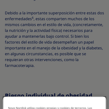
Debido a la importante superposición entre estas dos
6
enfermedades
, estas comparten muchos de los
mismos cambios en el estilo de vida, (concretamente,
la nutrición y la actividad física) necesarios para
ayudar a mantenerlas bajo control. Si bien los
factores del estilo de vida desempeñan un papel
importante en el manejo de la obesidad y la diabetes,
en algunas circunstancias, es posible que se
requieran otras intervenciones, como la
farmacoterapia.
Riesgo individual de obesidad
La obesidad es cada vez más común, con cerca de
Novo Nordisk utiliza cookies propias y cookies de terceros. Las