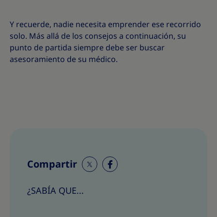
Y recuerde, nadie necesita emprender ese recorrido
solo. Más allá de los consejos a continuación, su
punto de partida siempre debe ser buscar
asesoramiento de su médico.
Compartir
C
C
o
o
¿SABÍA QUE...
m
m
p
p
a
a