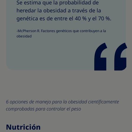
Se estima que la probabilidad de
r
r
heredar la obesidad a través de la
t
t
genética es de entre el 40 % y el 70 %.
i
i
r
r
-McPherson R. Factores genéticos que contribuyen a la
obesidad
6 opciones de manejo para la obesidad científicamente
comprobadas para controlar el peso
Nutrición