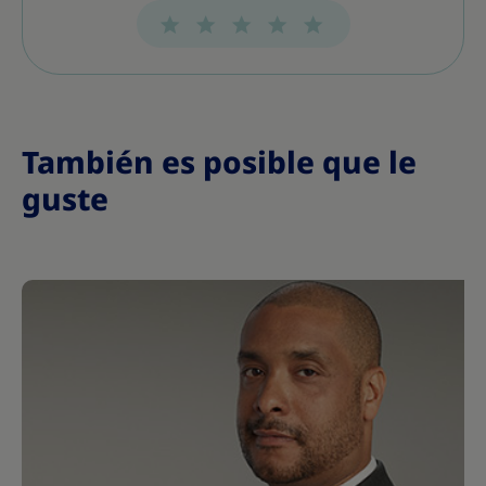
s
s
s
s
s
s
s
También es posible que le
guste