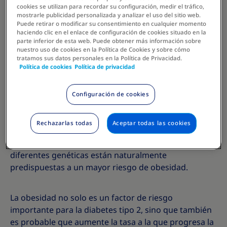
2 mil millones de personas que se prevé que vivirán
cookies se utilizan para recordar su configuración, medir el tráfico,
7
con obesidad para el año 2035.
La obesidad se
mostrarle publicidad personalizada y analizar el uso del sitio web.
Puede retirar o modificar su consentimiento en cualquier momento
desarrolla debido al exceso de grasa
haciendo clic en el enlace de configuración de cookies situado en la
8
corporal
, tomando la forma de una enfermedad
parte inferior de esta web. Puede obtener más información sobre
nuestro uso de cookies en la Política de Cookies y sobre cómo
crónica o una afección duradera.
tratamos sus datos personales en la Política de Privacidad.
Política de cookies
Política de privacidad
La obesidad a menudo sufre el estigma de ser
considerada una enfermedad del estilo de vida. Sin
Configuración de cookies
embargo, el estilo de vida es solo una parte de esa
9
ecuación.
El cuerpo, el metabolismo y la genética de
Rechazarlas todas
Aceptar todas las cookies
cada persona forman una ecuación única. La ciencia
nos ha dado una mejor comprensión de cómo
diferentes genéticas están naturalmente
predispuestas a un mayor riesgo de obesidad.
La obesidad no solo es un factor de riesgo
importante para la diabetes tipo 2, sino que también
es probable que aumente la tasa a la que progresa la